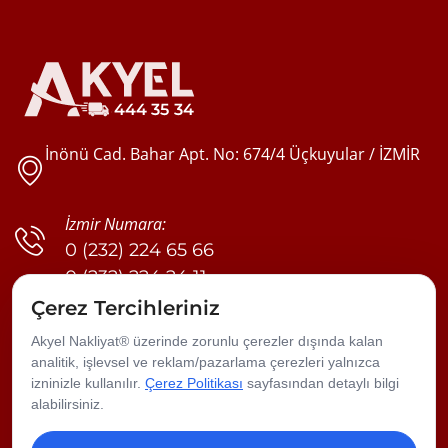
İnönü Cad. Bahar Apt. No: 674/4 Üçkuyular / İZMİR
İzmir Numara:
0 (232) 224 65 66
0 (232) 224 24 11
0 (555) 635 19 30
Çerez Tercihleriniz
0 (555) 635 19 35
Akyel Nakliyat® üzerinde zorunlu çerezler dışında kalan
analitik, işlevsel ve reklam/pazarlama çerezleri yalnızca
İstanbul Numara:
izninizle kullanılır.
Çerez Politikası
sayfasından detaylı bilgi
0 (212) 282 01 04
alabilirsiniz.
0 (532) 236 93 52