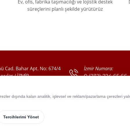
Ev, ofis, fabrika taşımacılığı ve lojistik destek
süreçlerini planlı şekilde yürütürüz
ü Cad. Bahar Apt. No: 674/4
İzmir Numara:
yular / İZMİR
0 (232) 224 65 66
0 (232) 224 24 11
0 (555) 635 19 30
zler dışında kalan analitik, işlevsel ve reklam/pazarlama çerezleri yalnı
0 (555) 635 19 35
Tercihlerimi Yönet
Çerez Politikası