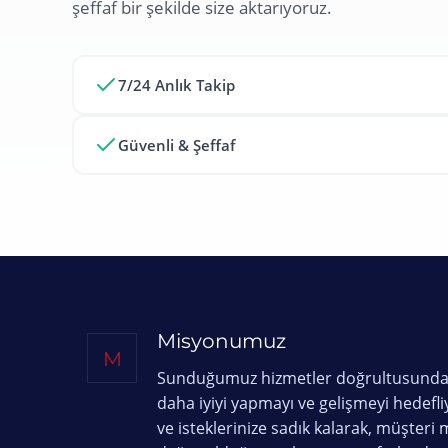
şeffaf bir şekilde size aktarıyoruz.
7/24 Anlık Takip
Güvenli & Şeffaf
Misyonumuz
M
Sunduğumuz hizmetler doğrultusunda,
daha iyiyi yapmayı ve gelişmeyi hedefl
ve isteklerinize sadık kalarak, müşter