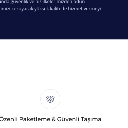
unda güvenlik ve hız ilkelerimizden ödün
cimizi koruyarak yüksek kalitede hizmet vermeyi
Özenli Paketleme & Güvenli Taşıma