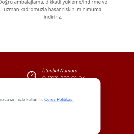
Doğru ambalajlama, dikkatli yükleme/indirme ve
uzman kadromuzla hasar riskini minimuma
indiririz.
İstanbul Numara:
0 (212) 282 01 04
0 (532) 236 93 52
zca izninizle kullanılır.
Çerez Politikası