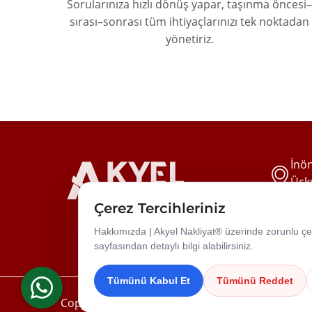
Sorularınıza hızlı dönüş yapar, taşınma öncesi–
sırası–sonrası tüm ihtiyaçlarınızı tek noktadan
yönetiriz.
İnön
Üçku
Çerez Tercihleriniz
Hakkımızda | Akyel Nakliyat® üzerinde zorunlu çere
sayfasından detaylı bilgi alabilirsiniz.
Tümünü Kabul Et
Tümünü Reddet
Copyright © 2026 | Tüm Hakları Saklıdır.