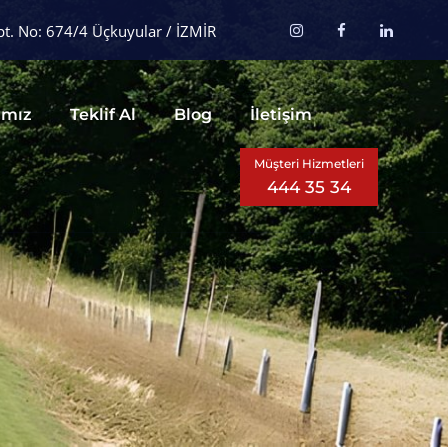
t. No: 674/4 Üçkuyular / İZMİR
ımız
Teklif Al
Blog
İletişim
Müşteri Hizmetleri
444 35 34