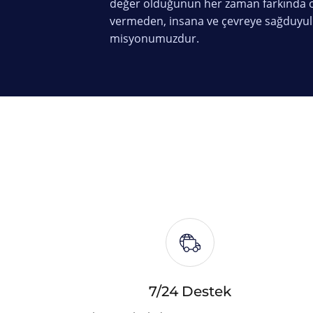
değer olduğunun her zaman farkında o
vermeden, insana ve çevreye sağduyul
misyonumuzdur.
7/24 Destek