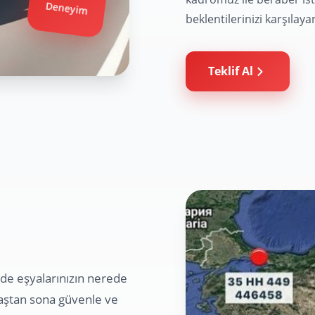
Yıllık
beklentilerinizi karşılaya
Deneyim
Teklif Al
nde eşyalarınızın nerede
baştan sona güvenle ve