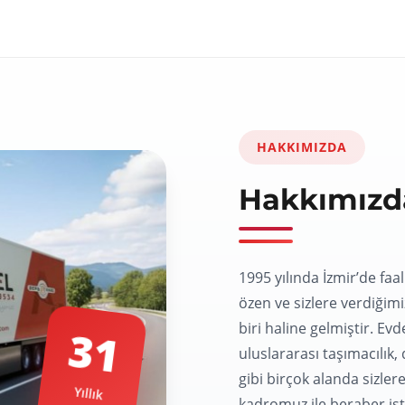
HAKKIMIZDA
Hakkımızd
1995 yılında İzmir’de faa
özen ve sizlere verdiğim
biri haline gelmiştir. Evd
uluslararası taşımacılık,
31
gibi birçok alanda sizle
kadromuz ile beraber ist