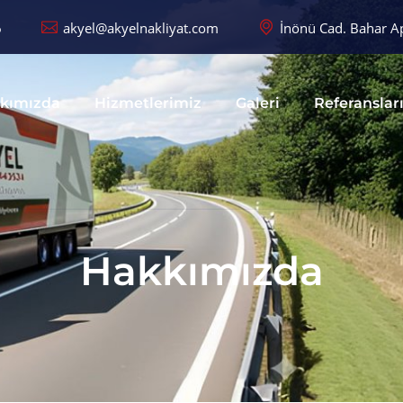
6
akyel@akyelnakliyat.com
İnönü Cad. Bahar Ap
kımızda
Hizmetlerimiz
Galeri
Referanslar
Hakkımızda