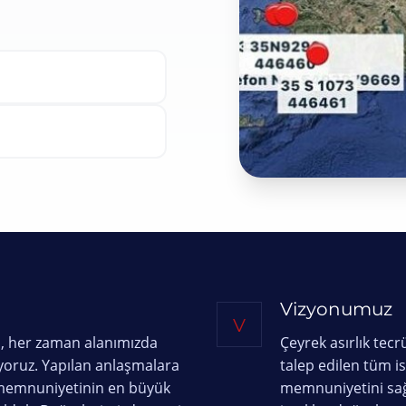
Vizyonumuz
V
 her zaman alanımızda
Çeyrek asırlık tec
iyoruz. Yapılan anlaşmalara
talep edilen tüm i
i memnuniyetinin en büyük
memnuniyetini sağ