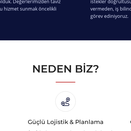
lduk. Değerlerimizden taviz
istekler doğrultus
u hizmet sunmak öncelikli
vermeden, iş bilin
görev ediniyoruz.
NEDEN BİZ?
Güçlü Lojistik & Planlama