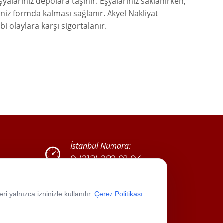
eşyalarınız depolara taşınır. Eşyalarınız saklanırken,
iğiniz formda kalması sağlanır. Akyel Nakliyat
bi olaylara karşı sigortalanır.
İstanbul Numara:
0 (212) 282 01 04
0 (532) 236 93 52
 yalnızca izninizle kullanılır.
Çerez Politikası