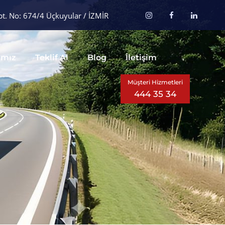
t. No: 674/4 Üçkuyular / İZMİR
ımız
Teklif Al
Blog
İletişim
Müşteri Hizmetleri
444 35 34