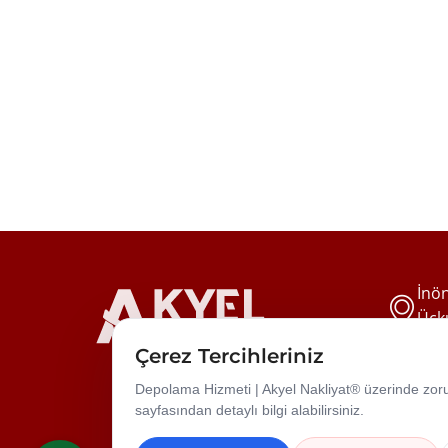
İnön
Üçku
Çerez Tercihleriniz
Depolama Hizmeti | Akyel Nakliyat® üzerinde zorunl
sayfasından detaylı bilgi alabilirsiniz.