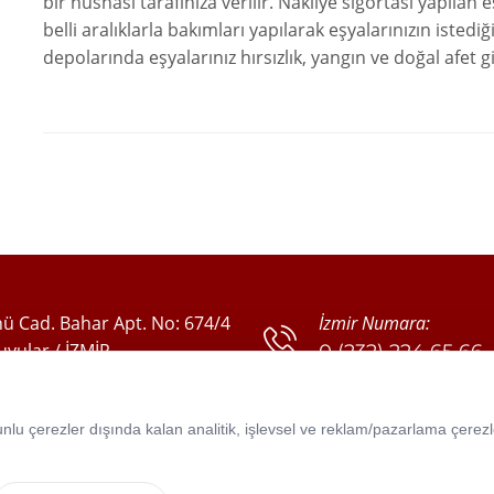
bir nüshası tarafınıza verilir. Nakliye sigortası yapılan 
belli aralıklarla bakımları yapılarak eşyalarınızın isted
depolarında eşyalarınız hırsızlık, yangın ve doğal afet gi
ü Cad. Bahar Apt. No: 674/4
İzmir Numara:
yular / İZMİR
0 (232) 224 65 66
0 (232) 224 24 11
0 (555) 635 19 30
u çerezler dışında kalan analitik, işlevsel ve reklam/pazarlama çerezleri
0 (555) 635 19 35