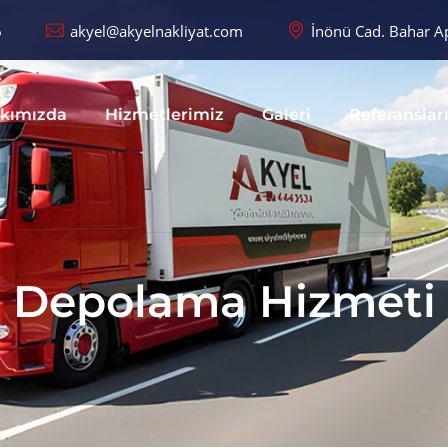
6
akyel@akyelnakliyat.com
İnönü Cad. Bahar Ap
kımızda
Hizmetlerimiz
Galeri
Referanslar
Depolama Hizmeti